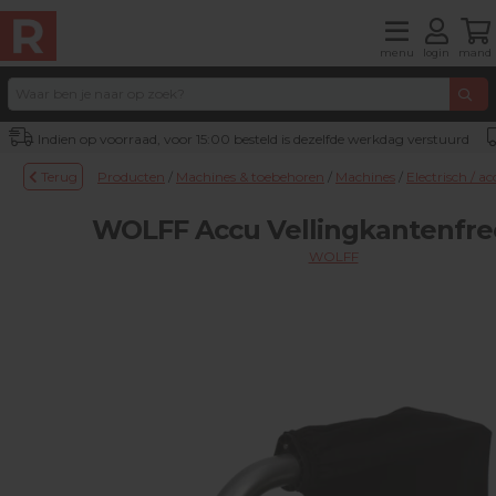
menu
login
mand
Indien op voorraad, voor 15:00 besteld is dezelfde werkdag verstuurd
Terug
Producten
/
Machines & toebehoren
/
Machines
/
Electrisch / 
WOLFF Accu Vellingkantenfre
WOLFF