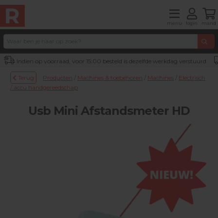
menu
login
mand
Indien op voorraad, voor 15:00 besteld is dezelfde werkdag verstuurd
Terug
Producten
/
Machines & toebehoren
/
Machines
/
Electrisch
/ accu handgereedschap
Usb Mini Afstandsmeter HD