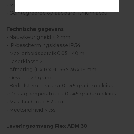
- Mini -USB aansluiting om op te laden.
- Geintegreerde oplaadbare lithium accu.
Technische gegevens
- Nauwkeurigheid ± 2 mm
- IP-beschermingsklasse IP54
- Max. arbeidsbereik 0,05 - 40 m
- Laserklasse 2
- Afmeting (L x B x H) 56 x 36 x 16 mm
- Gewicht 23 gram
- Bedrijfstemperatuur 0 - 45 graden celcius
- Opslagtemperatuur -10 - 45 graden celcius
- Max. laadduur ± 2 uur.
- Meetsnelheid <1,5s
Leveringsomvang Flex ADM 30