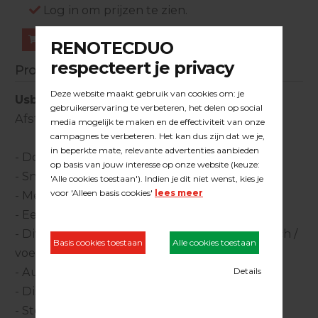
Log in om prijzen te zien.
Bestellen
Productinformatie
Usb Mini Afstandsmeter HD
Afstandsbereik 0,05 - 40 meter
- Door het kleine formaat past hij in elke zak
- Snelle berekening van lengte afmetingen.
- Meetnauwkeurigheid 2 mm
- Eenvoudige 1 knops bediening
- Divers instelbare meeteenheden: meter / inch /
voet
- Automatische uitschakeling
- Display met verlichting
- Stofbestendige behuizing