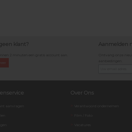
geen klant?
Aanmelden n
nnen 2 minuten een gratis account aan.
Ontvang onze nieuws
aanbiedingen.
reer
enservice
Over Ons
unt aanvragen
Verantwoord ondernemen
llen
Film / Foto
rgen
Vacatures