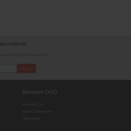
ieuwsbrief
brief vol tips en exclusieve
verzend
Renotec DUO
Steenspil 26
4661 TZ Halsteren
Nederland