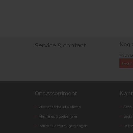
Nog 
Service & contact
Maak bi
Regist
Ons Assortiment
Klant
Vloeronderhoud & oliefris
Acco
Machines & toebehoren
Beste
Industriele stofzuigerslangen
Bezo