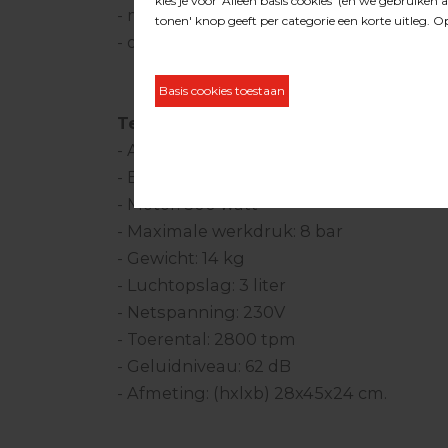
- minimale slijtage en onderhoudsarm
- olievrij
Technische specificaties:
- Aanzuigvolume: 210 liter per minuut
- Effectief pompvermogen bij 6.5 bar: 68 
- Motor: 500 watt
- Maximale werkdruk: 8 bar
- Gewicht: 14 kg
- Luchtopslag: 3 liter
- Netspanning: 230V
- Toerental: 2800 tpm
- Geluidniveau: 62 dB
- Afmeting: (hxlxb) 28x45x24 cm.