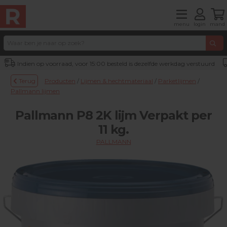
menu
login
mand
Indien op voorraad, voor 15:00 besteld is dezelfde werkdag verstuurd
Terug
Producten
/
Lijmen & hechtmateriaal
/
Parketlijmen
/
Pallmann lijmen
Pallmann P8 2K lijm Verpakt per
11 kg.
PALLMANN