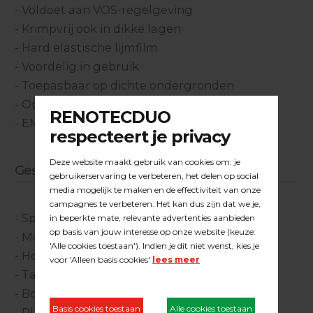
- Voldoet aan VOS-regelgeving
- Krimpvrij ook in dikke lagen
- Hard elastische lijmfilm
- Voordelig in gebruik
- Toepasbaar op dichte ondergronden
- Oplosmiddelvrij
- EMICODE EC 1 R PLUS / zeer emissiearm
Geschikt voor:
- Spaanplaatbroodjes
- Mozaïek
- Hoogkant lamelparket
- Tapis 6mm tot 90 mm breed
- Bourgongne 8-10 mm tot 240 mm breed
- Planchettes 10 mm