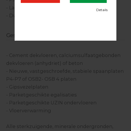
- Lamelparket tot 220 mm breed
- Duoplank tot 220 mm breed
Geschikt op:
- Cement dekvloeren, calciumsulfaatgebonden
dekvloeren (anhydriet) of beton
- Nieuwe, vastgeschroefde, stabiele spaanplaten
P4-P7 of OSB2- OSB 4 platen
- Gipsvezelplaten
- Parketgeschikte egalisaties
- Parketgeschikte UZIN ondervloeren
- Vloerverwarming
Alle sterkzuigende, minerale ondergronden,