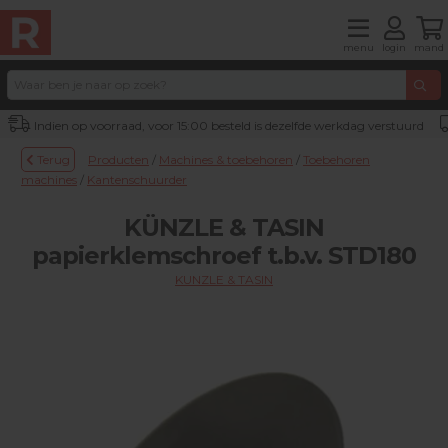
menu
login
mand
Indien op voorraad, voor 15:00 besteld is dezelfde werkdag verstuurd
Terug
Producten
/
Machines & toebehoren
/
Toebehoren
machines
/
Kantenschuurder
KÜNZLE & TASIN
papierklemschroef t.b.v. STD180
KUNZLE & TASIN