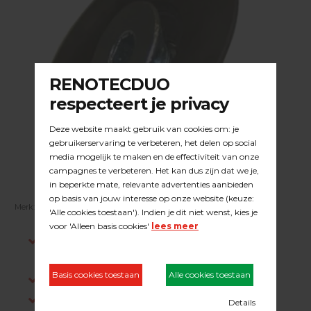
Merk:
KUNZLE & TASIN
| Artikelnummer:
23.36.003
Indien op voorraad, voor 15:00 besteld is
dezelfde werkdag verstuurd.
Gratis verzending in NL vanaf €200,-
Log in om prijzen te zien.