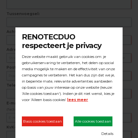
Tussenvoegsel:
Achternaam
Adres
Postcode + woonplaats
Telefoon nummer
E-mail adres
(factuur)
KvK-nummer