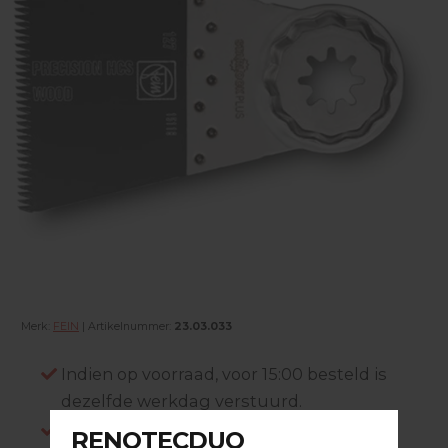
Merk:
FEIN
| Artikelnummer:
23.03.033
Indien op voorraad, voor 15:00 besteld is
dezelfde werkdag verstuurd.
Gratis verzending in NL vanaf €200,-