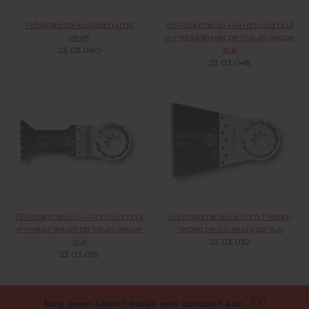
FEIN spatel starre uitvoering met
FEIN zaagmes 60 x 44 mm.voor hout
verzet
en metaal Verpakt per 10 stuks, prijs per
stuk
23.03.040
23.03.048
FEIN zaagmes 60 x 44 mm.voor hout
FEIN zaagmes 65 x 50 mm. Precision
en metaal Verpakt per 5 stuks, prijs per
Verpakt per 3 stuks prijs per stuk
stuk
23.03.032
23.03.059
Nog geen klant? Maak een account aan.