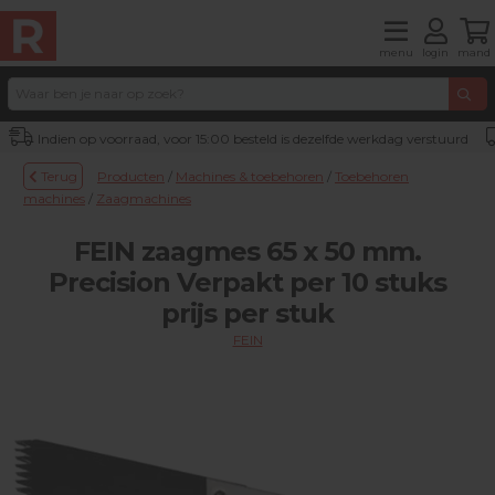
menu
login
mand
Indien op voorraad, voor 15:00 besteld is dezelfde werkdag verstuurd
Terug
Producten
/
Machines & toebehoren
/
Toebehoren
machines
/
Zaagmachines
FEIN zaagmes 65 x 50 mm.
Precision Verpakt per 10 stuks
prijs per stuk
FEIN