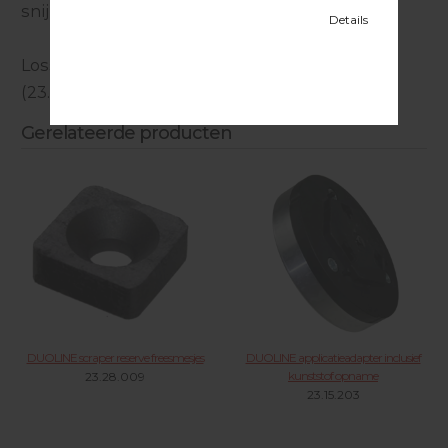
snijkanten van gehard staal (Widia)
Losse reserve freesmesjes verkrijgbaar
(23.28.009)
Gerelateerde producten
DUOLINE scraper reserve freesmesjes
DUOLINE applicatieadapter inclusief
kunststof opname
23.28.009
23.15.203