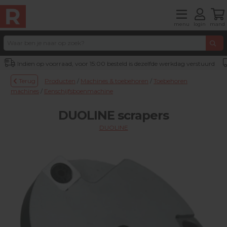
menu
login
mand
Indien op voorraad, voor 15:00 besteld is dezelfde werkdag verstuurd
Terug
Producten
/
Machines & toebehoren
/
Toebehoren
machines
/
Eenschijfsboenmachine
DUOLINE scrapers
DUOLINE