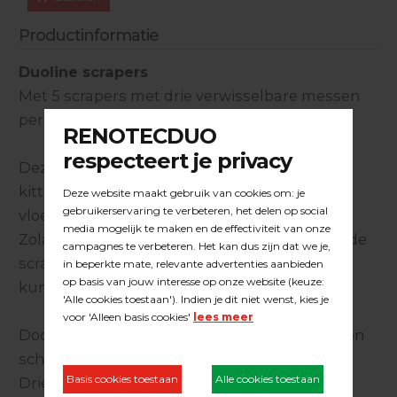
Productinformatie
Duoline scrapers
Met 5 scrapers met drie verwisselbare messen
per disc.
Deze scrapers voor verwijdering (2k) lijmen,
kitten, resten onder tapijten en harde
vloerbedekking.
Zolang de lijmresten maar een ril hebben en de
scrapers de vervuiling van het oppervlak af
kunnen stuwen / stoten.
Door de stand van de messen ontstaat er geen
schade aan de ondervloer.
Drie verwisselbare messen per disc met vier