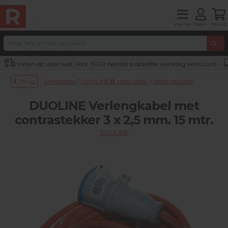
menu
login
mand
Indien op voorraad, voor 15:00 besteld is dezelfde werkdag verstuurd
Terug
Producten
/
DUOLINE® producten
/
Verlengkabels
DUOLINE Verlengkabel met
contrastekker 3 x 2,5 mm. 15 mtr.
DUOLINE