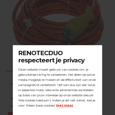
Merk:
DUOLINE
| Artikelnummer:
23.01.010B
Indien op voorraad, voor 15:00 besteld is
dezelfde werkdag verstuurd.
Gratis verzending in NL vanaf €200,-
Log in om prijzen te zien.