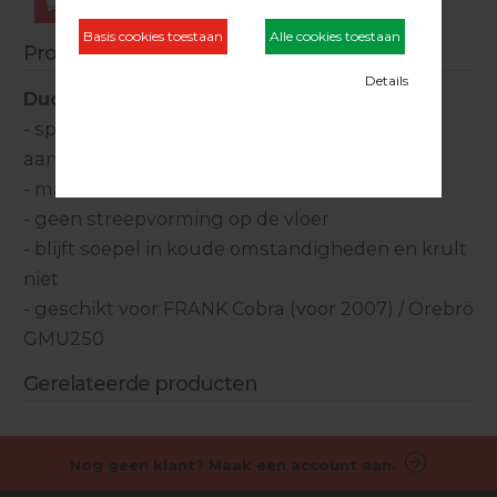
Bestellen
Productinformatie
Duoline verlengsnoer Cobra/Orebro
- speciaal vervaardigd voor het minimaal
aanhechten van lijmen
- maximaal rendement van stroomtoevoer
- geen streepvorming op de vloer
- blijft soepel in koude omstandigheden en krult
niet
- geschikt voor FRANK Cobra (voor 2007) / Örebrö
GMU250
Gerelateerde producten
Nog geen klant? Maak een account aan.