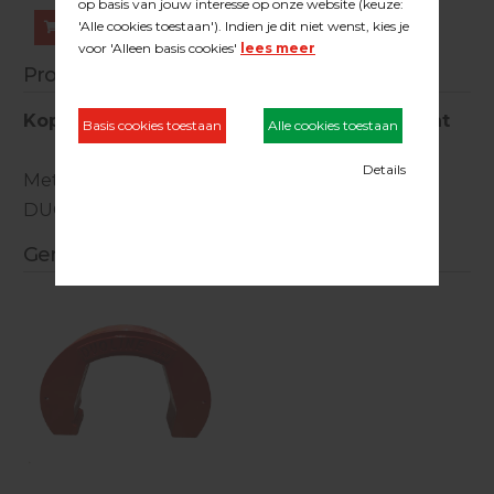
Bestellen
Productinformatie
Koppelset tbv DUOLINE verzwaringsgewicht
Met deze koppelsets bevestig je eenvoudig 2
DUOLINE verzwaringsgewichten aan elkaar.
Gerelateerde producten