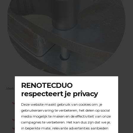
Merk:
DUOLINE
| Artikelnummer:
23.18.001
Indien op voorraad, voor 15:00 besteld is
dezelfde werkdag verstuurd.
Gratis verzending in NL vanaf €200,-
Log in om prijzen te zien.