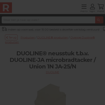
menu
login
mand
Indien op voorraad, voor 15:00 besteld is dezelfde werkdag verstuurd
Terug
Producten
/
DUOLINE® producten
/
Overige Duoline®
producten
DUOLINE® neusstuk t.b.v.
DUOLINE-JA microbradtacker /
Union 1N JA-25/N
DUOLINE