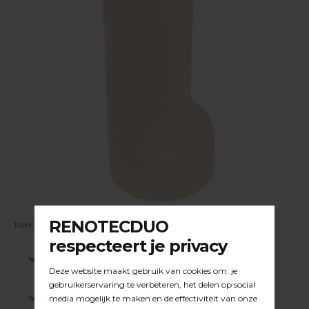
Merk:
DUOLINE
| Artikelnummer:
29.02.072
Indien op voorraad, voor 15:00 besteld is
dezelfde werkdag verstuurd.
Gratis verzending in NL vanaf €200,-