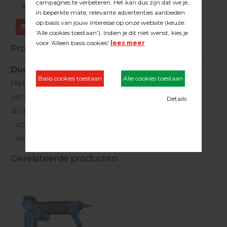
Log in om prijzen te zien.
Bestellen
Productinformatie
Duoline neusstuk
Het Duoline neusstuk is een uit nylon
vervaardigd hulpstuk met doel een groter
drukoppervlak te verkrijgen. Dit
- voorkomt spitse neusafdrukken
- wordt gebruikt voor o.a. verouderd parket
Gerelateerde producten