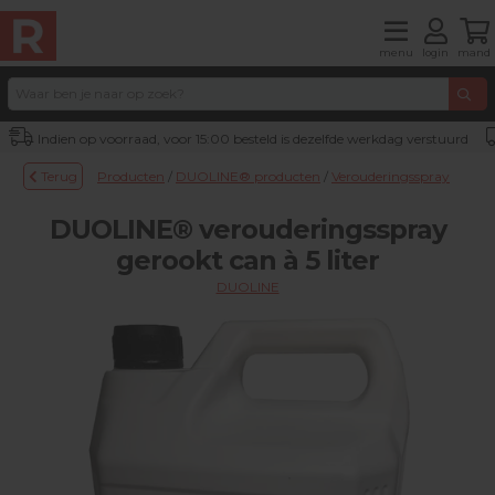
menu
login
mand
Indien op voorraad, voor 15:00 besteld is dezelfde werkdag verstuurd
Terug
Producten
/
DUOLINE® producten
/
Verouderingsspray
DUOLINE® verouderingsspray
gerookt can à 5 liter
DUOLINE