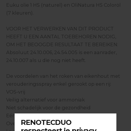
Euku olie 1 HS (naturel) en OliNatura HS Coloröl
(7 kleuren).
VOOR HET VERWERKEN VAN DIT PRODUCT
HEEFT U EEN AANTAL TOEBEHOREN NODIG,
OM HET BEOOGDE RESULTAAT TE BEREIKEN:
Absoluut 24.10.006, 24.54.005 is een aanrader,
24.10.007 als u die nog niet heeft.
De voordelen van het roken van eikenhout met
verouderingsspray enkel gerookt op een rij:
VOS-vrij
Veilig alternatief voor ammoniak
Niet schadelijk voor de gezondheid
Eénvoudig aan te brengen
Overschuurbaar, toplaagbehandeling