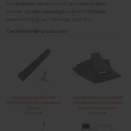
fotokopieën, opnamen of op enige andere
manier zonder voorafgaande schriftelijke
toestemming van Renotec Duo B.V.
Gerelateerde producten
DUOLINE SPONS TBV TASKI
Fixeersponzenset t.b.v. DUOLINE®
TREKKER 370x45x45mm Verpakt per
Verouderingsspray Set à 6 stuks ter
100 stuks
bevestiging aan taski klem
24.10.008
24.10.006