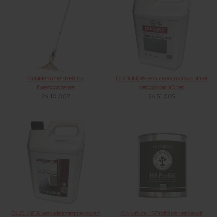
Taskiklem met steel t.b.v.
DUOLINE® verouderingsspray dubbel
fixeersponzenset
gerookt can à 5 liter
24.10.007
24.51.005
DUOLINE® verouderingsspray zwart
Oli-Natura HS Profiöl parketolie wit