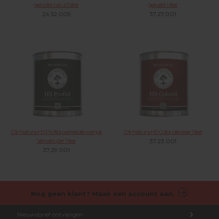
gerookt can à 5 liter
gekalkt 1 liter
24.52.005
37.27.001
Oli-Natura HS Profiöl parketolie wenge
Oli-Natura HS Color olie teak 1 liter
Verpakt per 1 liter
37.23.001
37.29.001
Nog geen klant? Maak een account aan.
Nieuwsbrief ontvangen