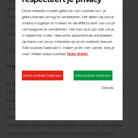
Leverbaar in 3 verschillende sterktes: enkel
gerookt, dubbel gerookt en zwart gerookt
Aansprekende kleurencombinaties met Euku 1
HS en Oli-Natura HS Coloröl
Zeer gunstige prijs per m2
Klik hier voor de gebruiksaanwijzing
**VORSTVRIJ BEWAREN**
© Copyright - Dit product is eigendom van
Renotec duo® B.V. Alle rechten voorbehouden.
Niets uit deze uitgave mag worden
verveelvoudigd, opgeslagen in een
geautomatiseerd gegevensbestand en/of
openbaar gemaakt in enige vorm of op enige
wijze, hetzij elektronisch, mechanisch, door