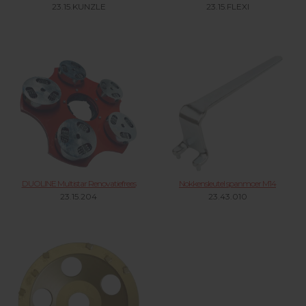
23.15.KUNZLE
23.15.FLEXI
DUOLINE Multistar Renovatiefrees
Nokkensleutel spanmoer M14
23.15.204
23.43.010