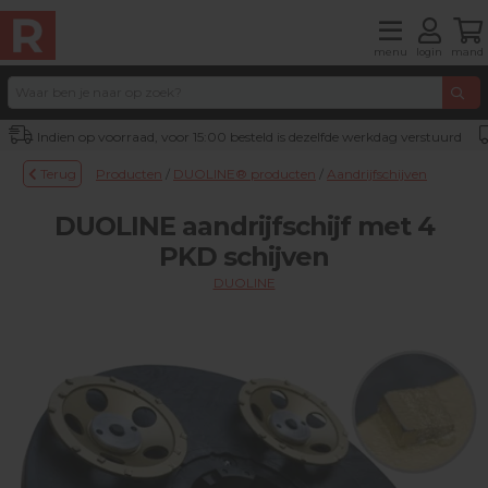
menu
login
mand
Indien op voorraad, voor 15:00 besteld is dezelfde werkdag verstuurd
Terug
Producten
/
DUOLINE® producten
/
Aandrijfschijven
DUOLINE aandrijfschijf met 4
PKD schijven
DUOLINE