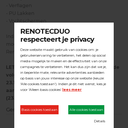
- Verflagen
- PU Lakken
- Vochtschermen
Indien bovenstaande materialen verwijderd
moeten worden verwijzen wij graag naar de
Renovatiefrees.
LET OP, voeg aan dit artikel altijd één van de
volgende artikelnummers toe: 23.15.NUM,
23.15.COL,23.15.KUNZLE of kies voor de
aanpassing voor de Bona Flexisand
(23.15.FLEXI)
Gerelateerde producten