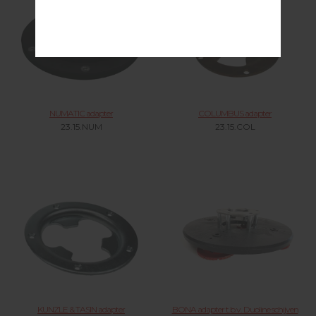
NUMATIC adapter
COLUMBUS adapter
23.15.NUM
23.15.COL
KUNZLE & TASIN adapter
BONA adapter t.b.v. Duoline schijven