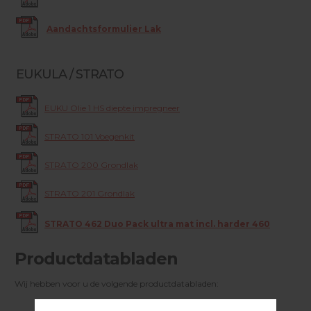
Aandachtsformulier Lak
EUKULA / STRATO
EUKU Olie 1 HS diepte impregneer
STRATO 101 Voegenkit
STRATO 200 Grondlak
STRATO 201 Grondlak
STRATO 462 Duo Pack ultra mat incl. harder 460
Productdatabladen
Wij hebben voor u de volgende productdatabladen: