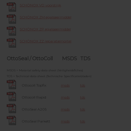
SCHÖNOX VD voorstrijk
SCHÖNOX ZM egaliseermiddel
SCHÖNOX ZP egaliseermiddel
SCHÖNOX ZZ reparatiemortel
OttoSeal / OttoColl
MSDS
TDS
MSDS = Material safety data sheet (Veiligheidsfiches)
TDS = Technical data sheet (Technische Specificatiebladen)
Ottocoll Topfix
msds
tds
Ottocoll Rapid
msds
tds
OttoSeal A205
msds
tds
OttoSeal Parkett
msds
tds