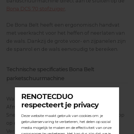
bandschuurmachine direct aan te sluiten op de
Bona DCS 70 stofzuiger
.
De Bona Belt heeft een ergonomisch handvat
met veerkracht voor het heffen of neerlaten van
de wals. Dankzij de grote voor- en zijpanelen zijn
de spanrol en de wals eenvoudig te bereiken.
Technische specificaties Bona Belt
parketschuurmachine
Walsbreedte : 200 mm of 250 mm
Afmeting schuurband : 200 x 750 mm.
Snelstartfunctie : starten met 1 druk op de knop
op een 10 A zekering
Vermogen : 1-fase 2,2 kW