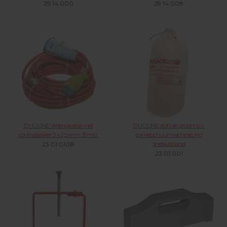
29.14.000
29.14.008
DUOLINE Verlengkabel met
DUOLINE stofzak groot t.b.v.
contrastekker 3 x 2,5 mm. 15 mtr.
parketschuurmachines incl
snelsluitband
23.01.010B
23.01.001