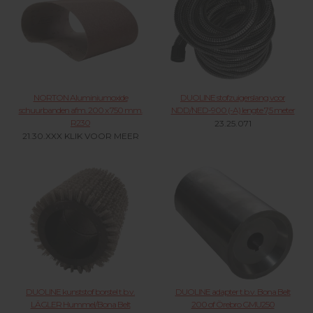
NORTON Aluminiumoxide
DUOLINE stofzuigerslang voor
schuurbanden afm. 200 x 750 mm.
NDD/NED-900 (-A) lengte 7,5 meter
R230
23.25.071
21.30.XXX KLIK VOOR MEER
DUOLINE kunststof borstel t.b.v.
DUOLINE adapter t.b.v. Bona Belt
LÄGLER Hummel/Bona Belt
200 of Örebro GMU250