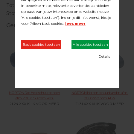
Totaal gewicht : 74 kg
Stofontlading : < 2 mg / m3 lucht
Gerelateerde producten
NORTON Red Heat schuurbanden
NORTON Norzon schuurbanden afm.
afm. 200 x 750 mm. R955
200 x 750 mm. R817
21.24.XXX KLIK VOOR MEER
21.31.XXX KLIK VOOR MEER