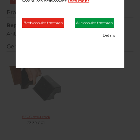
Productinformatie
Bepo anti splinterstrip
Anti splinterstrip voor de UFS115
Gerelateerde producten
BEPO schuurblok
23.39.001