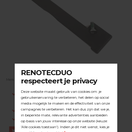
Merk:
BEPO
| Artikelnummer:
23.39.012
Indien op voorraad, voor 15:00 besteld is
dezelfde werkdag verstuurd.
Gratis verzending in NL vanaf €200,-
Log in om prijzen te zien.
Bestellen