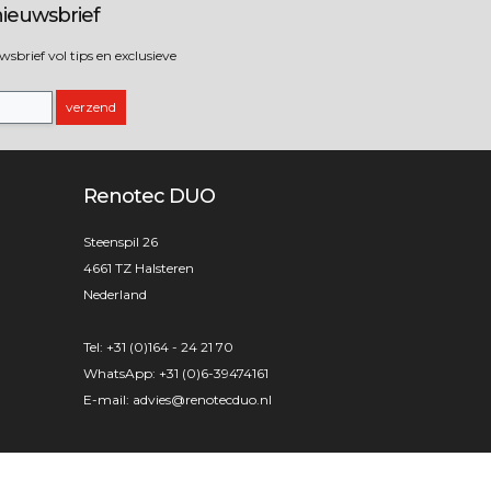
ieuwsbrief
brief vol tips en exclusieve
verzend
Renotec DUO
Steenspil 26
4661 TZ Halsteren
Nederland
Tel:
+31 (0)164 - 24 21 70
WhatsApp:
+31 (0)6-39474161
E-mail:
advies@renotecduo.nl