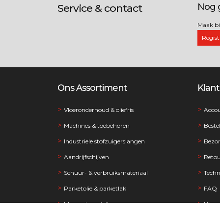
OP
Nog 
Service & contact
IEDER
Maak bi
Regist
Ons Assortiment
Klant
Vloeronderhoud & oliefris
Acco
Machines & toebehoren
Beste
Industriele stofzuigerslangen
Bezo
Aandrijfschijven
Retou
Schuur- & verbruiksmateriaal
Techn
Parketolie & parketlak
FAQ
Meer categorieën...
Nieuw