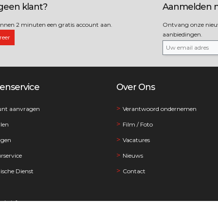
geen klant?
Aanmelden n
nnen 2 minuten een gratis account aan.
Ontvang onze nieuws
aanbiedingen.
reer
enservice
Over Ons
unt aanvragen
Verantwoord ondernemen
llen
Film / Foto
rgen
Vacatures
rservice
Nieuws
ische Dienst
Contact
sbrief