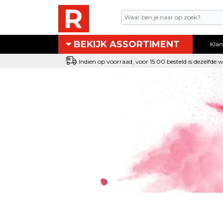
BEKIJK ASSORTIMENT
Klan
Assortiment
Indien op voorraad, voor 15:00 besteld is dezelfde
Eigen technische dienst
Nieuw bij Renotec Duo
Actie / Outlet producten
Machines & toebehoren
Occasion machines
DUOLINE® producten
Schuur- & verbruiksmateriaal
Parketolie & parketlak
Oliefris & Vloeronderhoud